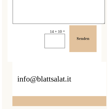
=
14 + 10
Senden
info@blattsalat.it