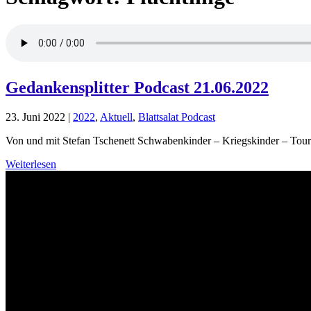
Gedankensplitter Podcast 21.06.2022
23. Juni 2022
|
2022
,
Aktuell
,
Blattsalat Podcast
Von und mit Stefan Tschenett Schwabenkinder – Kriegskinder – Touri
Weiterlesen