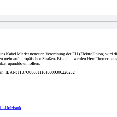
tes Kabel Mit der neuesten Verordnung der EU (ElektroUnion) wird d
en mehr auf europäischen Straßen. Bis dahin werden Herr Timmermans 
lzer upanddown rollern.
alat Iban: IBAN: IT37Q0808111610000306220282
alat-Holzbank