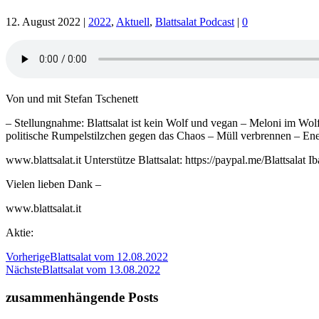
12. August 2022
|
2022
,
Aktuell
,
Blattsalat Podcast
|
0
Von und mit Stefan Tschenett
– Stellungnahme: Blattsalat ist kein Wolf und vegan – Meloni im Wolf
politische Rumpelstilzchen gegen das Chaos – Müll verbrennen – En
www.blattsalat.it Unterstütze Blattsalat: https://paypal.me/Blatts
Vielen lieben Dank –
www.blattsalat.it
Aktie:
Vorherige
Blattsalat vom 12.08.2022
Nächste
Blattsalat vom 13.08.2022
zusammenhängende Posts