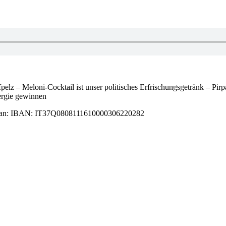
pelz – Meloni-Cocktail ist unser politisches Erfrischungsgetränk – Pir
ergie gewinnen
alat Iban: IBAN: IT37Q0808111610000306220282