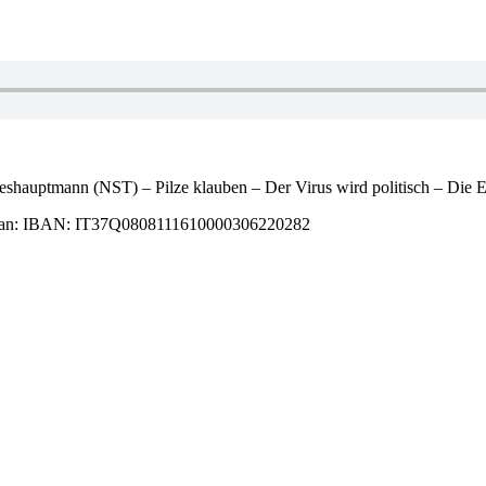
eshauptmann (NST) – Pilze klauben – Der Virus wird politisch – Die E
alat Iban: IBAN: IT37Q0808111610000306220282