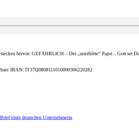
rstecken hervor: GEFÄHRLICH – Der „unerhörte“ Papst – Gott sei D
alat – Iban: IBAN: IT37Q0808111610000306220282
Brief einer deutschen Unternehmerin