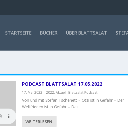
STARTSEITE
BÜCHER
ÜBER BLATTSALAT
STEF
PODCAST BLATTSALAT 17.05.2022
17. Mai 2022
|
2022
,
Aktuell
,
Blattsalat Podcast
Von und mit Stefan Tschenett – Ötzi ist in Gefahr – Der
Weltfrieden ist in Gefahr – Das...
WEITERLESEN