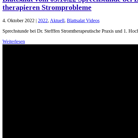
therapieren Stromprobleme
4. Oktober 2022
|
2022
,
Aktuell
,
Blattsalat Videos
Sprechstunde bei Dr. Stefffen Stromtherapeutische Praxis und 1. Ho
Weiterlesen