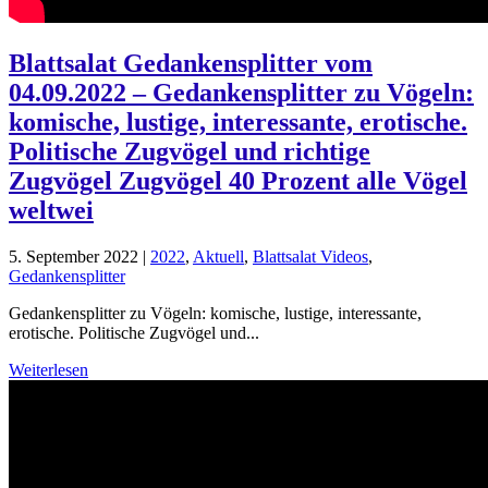
Blattsalat Gedankensplitter vom
04.09.2022 – Gedankensplitter zu Vögeln:
komische, lustige, interessante, erotische.
Politische Zugvögel und richtige
Zugvögel Zugvögel 40 Prozent alle Vögel
weltwei
5. September 2022
|
2022
,
Aktuell
,
Blattsalat Videos
,
Gedankensplitter
Gedankensplitter zu Vögeln: komische, lustige, interessante,
erotische. Politische Zugvögel und...
Weiterlesen