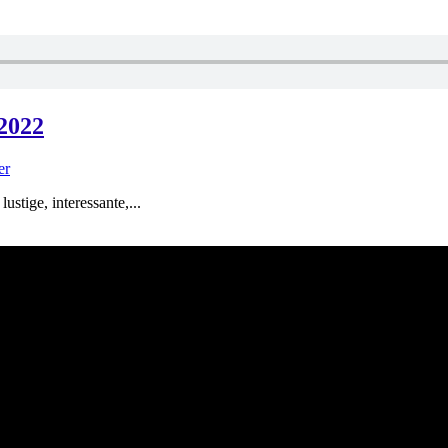
.2022
er
stige, interessante,...