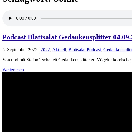
Podcast Blattsalat Gedankensplitter 04.09
5. September 2022
|
2022
,
Aktuell
,
Blattsalat Podcast
,
Gedankensplitt
Von und mit Stefan Tschenett Gedankensplitter zu Vögeln: komische, lu
Weiterlesen