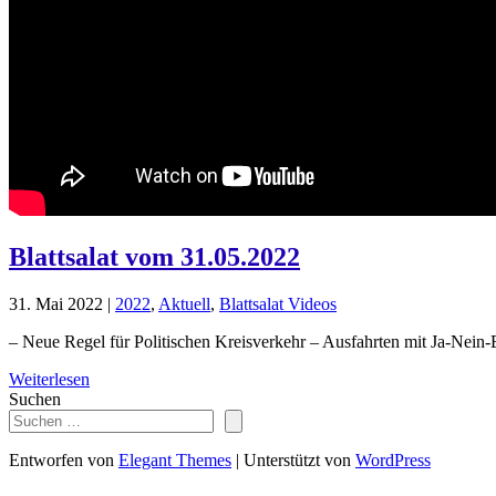
Blattsalat vom 31.05.2022
31. Mai 2022
|
2022
,
Aktuell
,
Blattsalat Videos
– Neue Regel für Politischen Kreisverkehr – Ausfahrten mit Ja-Nein-
Weiterlesen
Suchen
Entworfen von
Elegant Themes
| Unterstützt von
WordPress