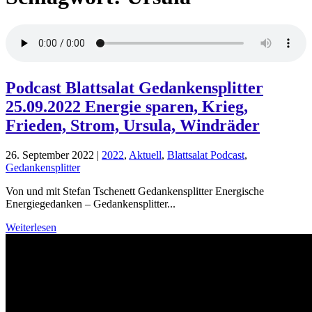
Podcast Blattsalat Gedankensplitter
25.09.2022 Energie sparen, Krieg,
Frieden, Strom, Ursula, Windräder
26. September 2022
|
2022
,
Aktuell
,
Blattsalat Podcast
,
Gedankensplitter
Von und mit Stefan Tschenett Gedankensplitter Energische
Energiegedanken – Gedankensplitter...
Weiterlesen