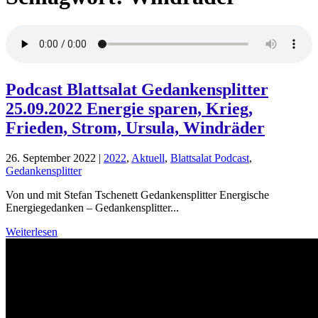
Podcast Blattsalat Gedankensplitter
25.09.2022 Energie sparen, Krieg,
Frieden, Strom, Ursula, Windräder
26. September 2022
|
2022
,
Aktuell
,
Blattsalat Podcast
,
Gedankensplitter
Von und mit Stefan Tschenett Gedankensplitter Energische
Energiegedanken – Gedankensplitter...
Weiterlesen