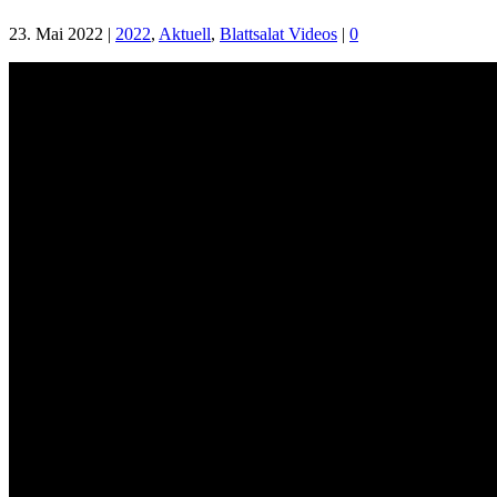
23. Mai 2022
|
2022
,
Aktuell
,
Blattsalat Videos
|
0