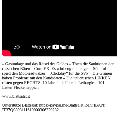
– Gasumlage und das Rätsel des Geldes – Töten die Sanktionen den
russischen Bären – Cum-EX: Es wird eng und enger – Südtirol
spielt den Motorradwalzer – „Clickday“ für die SVP – Die Grünen
haben Probleme mit den Kandidaten – Die italienischen LINKEN
rüsten gegen RECHTS: 10 Jahre linksliberale Lethargie – 101
Listen-Fleckenteppich
www.blattsalat.it
Unterstütze Blattsalat: https://paypal.me/Blattsalat Iban: IBAN:
IT37Q0808111610000306220282