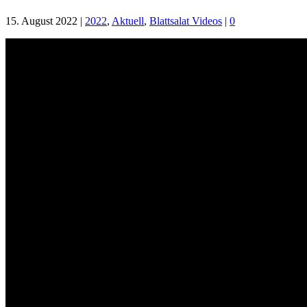
15. August 2022
|
2022
,
Aktuell
,
Blattsalat Videos
|
0