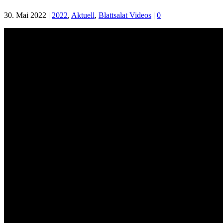
30. Mai 2022
|
2022
,
Aktuell
,
Blattsalat Videos
|
0