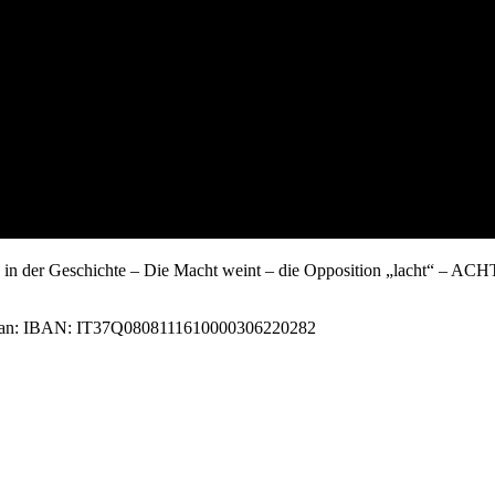
 in der Geschichte – Die Macht weint – die Opposition „lacht“ – AC
alat Iban: IBAN: IT37Q0808111610000306220282