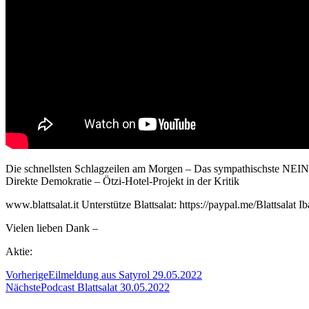
Die schnellsten Schlagzeilen am Morgen – Das sympathischste NEIN
Direkte Demokratie – Ötzi-Hotel-Projekt in der Kritik
www.blattsalat.it Unterstütze Blattsalat: https://paypal.me/Blatts
Vielen lieben Dank –
Aktie:
Vorherige
Eilmeldung aus Satyrol 29.05.2022
Nächste
Podcast Blattsalat 30.05.2022