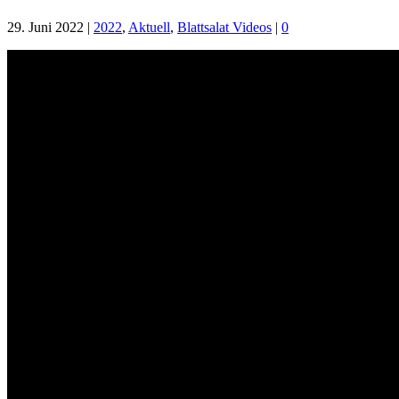
29. Juni 2022
|
2022
,
Aktuell
,
Blattsalat Videos
|
0