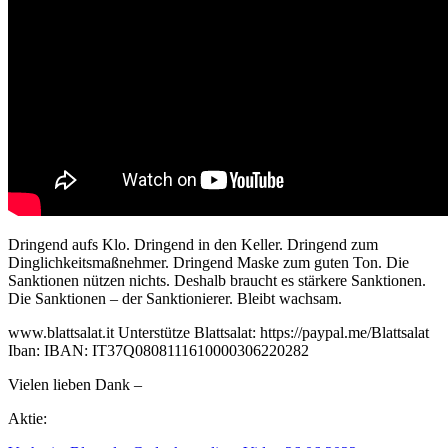
Dringend aufs Klo. Dringend in den Keller. Dringend zum
Dinglichkeitsmaßnehmer. Dringend Maske zum guten Ton. Die
Sanktionen nützen nichts. Deshalb braucht es stärkere Sanktionen.
Die Sanktionen – der Sanktionierer. Bleibt wachsam.
www.blattsalat.it Unterstütze Blattsalat: https://paypal.me/Blattsalat
Iban: IBAN: IT37Q0808111610000306220282
Vielen lieben Dank –
Aktie: