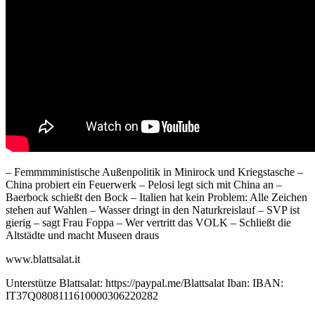
– Femmmministische Außenpolitik in Minirock und Kriegstasche –
China probiert ein Feuerwerk – Pelosi legt sich mit China an –
Baerbock schießt den Bock – Italien hat kein Problem: Alle Zeichen
stehen auf Wahlen – Wasser dringt in den Naturkreislauf – SVP ist
gierig – sagt Frau Foppa – Wer vertritt das VOLK – Schließt die
Altstädte und macht Museen draus
www.blattsalat.it
Unterstütze Blattsalat: https://paypal.me/Blattsalat Iban: IBAN:
IT37Q0808111610000306220282