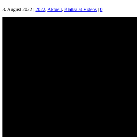
3. August 2022
|
2022
,
Aktuell
,
Blattsalat Videos
|
0