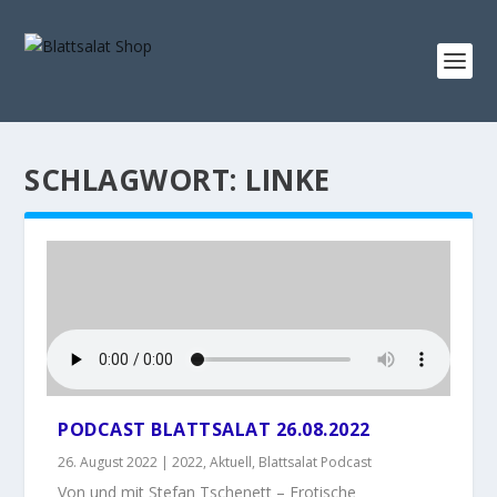
SCHLAGWORT:
LINKE
PODCAST BLATTSALAT 26.08.2022
26. August 2022
|
2022
,
Aktuell
,
Blattsalat Podcast
Von und mit Stefan Tschenett – Erotische